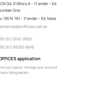
CN Qd. 01 Bloco A – 17 andar – Ed.
umber One
v. 136 N. 761 – 11 andar – Ed. Nasa
omercial@broffices.com.br
55 (61) 3041-9500
55 (61) 99250-8416
OFFICES application
rve your space, manage your account
heck billing details