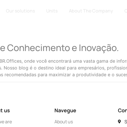
Our solutions
Units
About The Company
C
e Conhecimento e Inovação.
R.Offices, onde você encontrará uma vasta gama de inform
. Nosso blog é o destino ideal para empresários, profission
icas recomendadas para maximizar a produtividade e o suce
t us
Navegue
Con
e are
About us
S