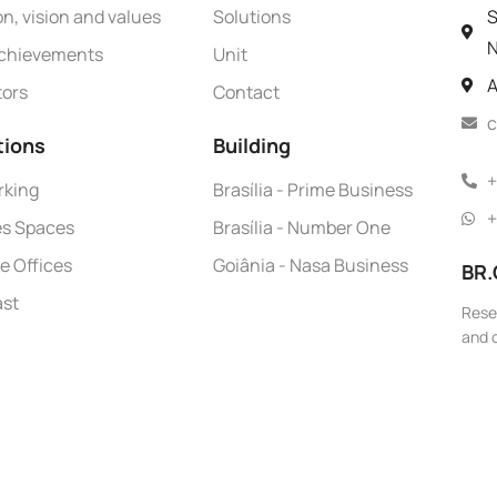
on, vision and values
Solutions
S
N
chievements
Unit
A
tors
Contact
c
tions
Building
+
rking
Brasília - Prime Business
+
es Spaces
Brasília - Number One
te Offices
Goiânia - Nasa Business
BR.
st
Rese
and c