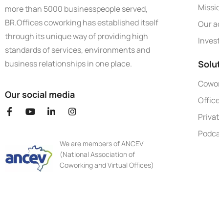
Missi
more than 5000 businesspeople served,
BR.Offices coworking has established itself
Our a
through its unique way of providing high
Inves
standards of services, environments and
Solu
business relationships in one place.
Cowo
Our social media
Offic
Priva
Podca
We are members of ANCEV
(National Association of
Coworking and Virtual Offices)